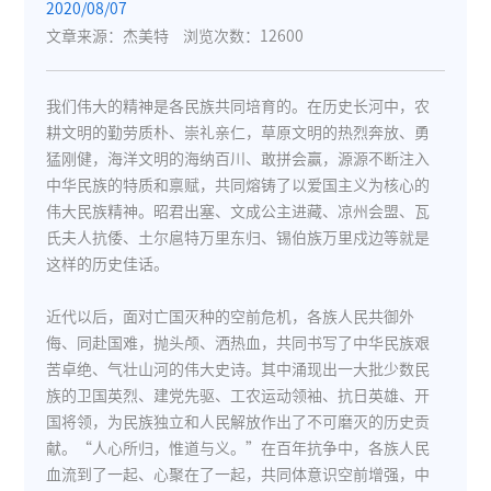
2020/08/07
文章来源：杰美特
浏览次数：12600
我们伟大的精神是各民族共同培育的。在历史长河中，农
耕文明的勤劳质朴、崇礼亲仁，草原文明的热烈奔放、勇
猛刚健，海洋文明的海纳百川、敢拼会赢，源源不断注入
中华民族的特质和禀赋，共同熔铸了以爱国主义为核心的
伟大民族精神。昭君出塞、文成公主进藏、凉州会盟、瓦
氏夫人抗倭、土尔扈特万里东归、锡伯族万里戍边等就是
这样的历史佳话。
近代以后，面对亡国灭种的空前危机，各族人民共御外
侮、同赴国难，抛头颅、洒热血，共同书写了中华民族艰
苦卓绝、气壮山河的伟大史诗。其中涌现出一大批少数民
族的卫国英烈、建党先驱、工农运动领袖、抗日英雄、开
国将领，为民族独立和人民解放作出了不可磨灭的历史贡
献。“人心所归，惟道与义。”在百年抗争中，各族人民
血流到了一起、心聚在了一起，共同体意识空前增强，中