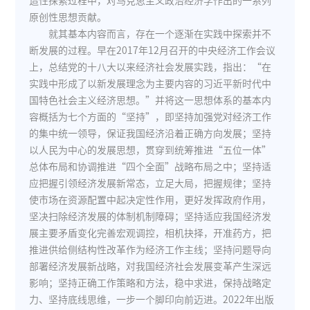
造性探索过程中，对马克思主义政治经济学作出的一系列
原创性思想贡献。
就其基本内容而言，存在一个逐渐在实践中探索并不
断发展的过程。早在2017年12月召开的中央经济工作会议
上，总结党的十八大以来经济社会发展实践，指出：“在
实践中形成了以新发展理念为主要内容的习近平新时代中
国特色社会主义经济思想。”并将这一思想体系的基本内
容概括为七个方面的“坚持”，即坚持加强党对经济工作
的集中统一领导，保证我国经济沿着正确方向发展；坚持
以人民为中心的发展思想，贯穿到统筹推进“五位一体”
总体布局和协调推进“四个全面”战略布局之中；坚持适
应把握引领经济发展新常态，立足大局，把握规律；坚持
使市场在资源配置中起决定性作用，更好发挥政府作用，
坚决扫除经济发展的体制机制障碍；坚持适应我国经济发
展主要矛盾变化完善宏观调控，相机抉择，开准药方，把
推进供给侧结构性改革作为经济工作主线；坚持问题导向
部署经济发展新战略，对我国经济社会发展变革产生深远
影响；坚持正确工作策略和方法，稳中求进，保持战略定
力、坚持底线思维，一步一个脚印向前迈进。2022年出版