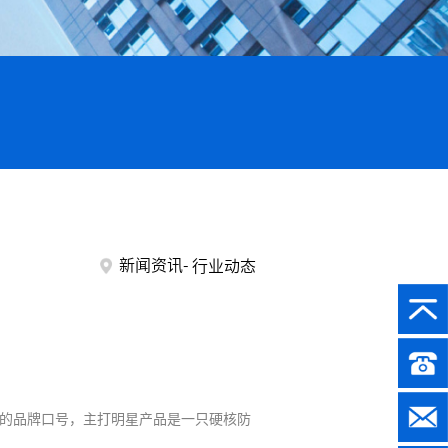
新闻资讯
行业动态
全新的品牌口号，主打明星产品是一只硬核防