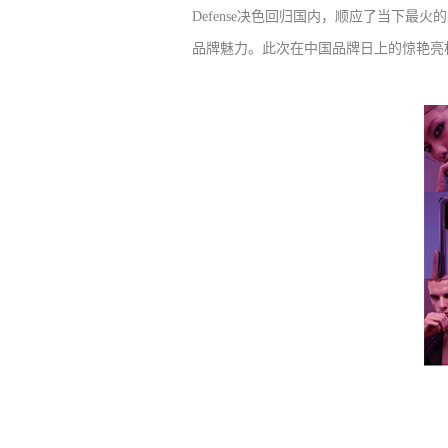
Defense决色回归国内，顺应了当下
品牌魅力。此次在中国品牌日上的惊艳亮相