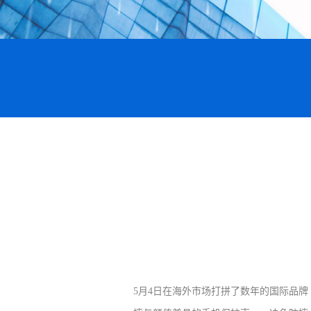
5月4日在海外市场打拼了数年的国际品牌 