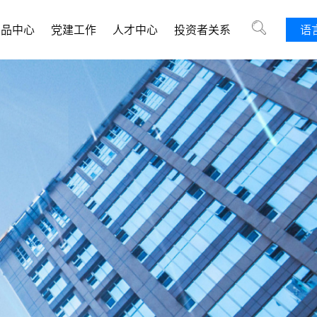
产品中心
党建工作
人才中心
投资者关系
语