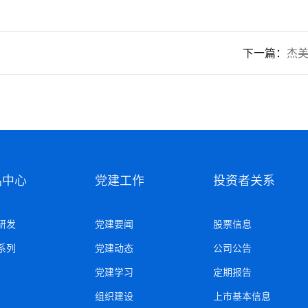
下一篇：
杰
品中心
党建工作
投资者关系
研发
党建要闻
股票信息
系列
党建动态
公司公告
党建学习
定期报告
组织建设
上市基本信息